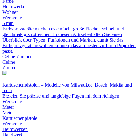
Farbe
Heimwerken
Wohnen
Werkzeug
5 min
Farbspritzgeräte machen es einfach, große Flächen schnell und
gleichmäßig zu streichen. In diesem Artikel erhalten Sie einen
Überblick über Typen, Funktionen und Marken, damit Sie das
Farbspritzgerät auswählen können, das am besten zu Ihren Projekten
passt.
Celine Zimmer
Celine
Zimmer
Kartuschenpistolen – Modelle von Milwaukee, Bosch, Makita und
mehr
Erzielen Sie präzise und langlebige Fugen mit dem richtigen
Werkzeug
Meter
Meter
Kartuschenpistole
Werkzeug
Heimwerken
Handwerk