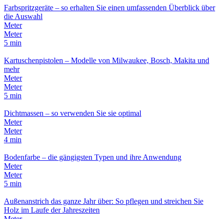
Farbspritzgeräte – so erhalten Sie einen umfassenden Überblick über
die Auswahl
Meter
Meter
5 min
Kartuschenpistolen – Modelle von Milwaukee, Bosch, Makita und
mehr
Meter
Meter
5 min
Dichtmassen – so verwenden Sie sie optimal
Meter
Meter
4 min
Bodenfarbe – die gängigsten Typen und ihre Anwendung
Meter
Meter
5 min
Außenanstrich das ganze Jahr über: So pflegen und streichen Sie
Holz im Laufe der Jahreszeiten
Meter