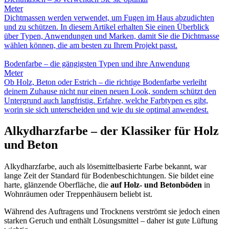
Meter
Dichtmassen werden verwendet, um Fugen im Haus abzudichten
und zu schützen. In diesem Artikel erhalten Sie einen Überblick
über Typen, Anwendungen und Marken, damit Sie die Dichtmasse
wählen können, die am besten zu Ihrem Projekt passt.
Bodenfarbe – die gängigsten Typen und ihre Anwendung
Meter
Ob Holz, Beton oder Estrich – die richtige Bodenfarbe verleiht
deinem Zuhause nicht nur einen neuen Look, sondern schützt den
Untergrund auch langfristig. Erfahre, welche Farbtypen es gibt,
worin sie sich unterscheiden und wie du sie optimal anwendest.
Alkydharzfarbe – der Klassiker für Holz
und Beton
Alkydharzfarbe, auch als lösemittelbasierte Farbe bekannt, war
lange Zeit der Standard für Bodenbeschichtungen. Sie bildet eine
harte, glänzende Oberfläche, die
auf Holz- und Betonböden
in
Wohnräumen oder Treppenhäusern beliebt ist.
Während des Auftragens und Trocknens verströmt sie jedoch einen
starken Geruch und enthält Lösungsmittel – daher ist gute Lüftung