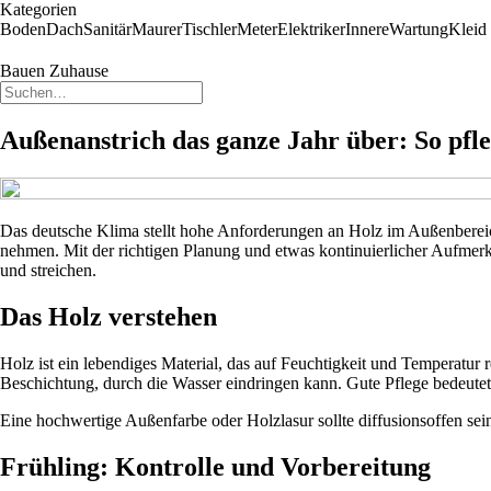
Kategorien
Boden
Dach
Sanitär
Maurer
Tischler
Meter
Elektriker
Innere
Wartung
Kleid
Bauen Zuhause
Außenanstrich das ganze Jahr über: So pfle
Das deutsche Klima stellt hohe Anforderungen an Holz im Außenbereic
nehmen. Mit der richtigen Planung und etwas kontinuierlicher Aufmerks
und streichen.
Das Holz verstehen
Holz ist ein lebendiges Material, das auf Feuchtigkeit und Temperatur 
Beschichtung, durch die Wasser eindringen kann. Gute Pflege bedeutet 
Eine hochwertige Außenfarbe oder Holzlasur sollte diffusionsoffen sein
Frühling: Kontrolle und Vorbereitung