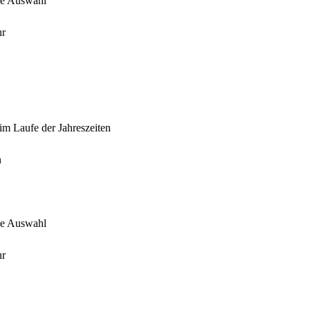
die Auswahl
hr
im Laufe der Jahreszeiten
n
die Auswahl
hr