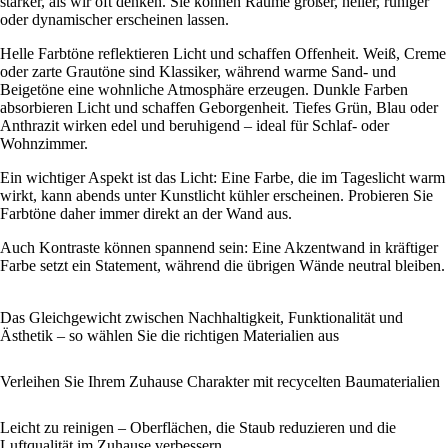
stärker, als wir oft denken. Sie können Räume größer, heller, ruhiger
oder dynamischer erscheinen lassen.
Helle Farbtöne reflektieren Licht und schaffen Offenheit. Weiß, Creme
oder zarte Grautöne sind Klassiker, während warme Sand- und
Beigetöne eine wohnliche Atmosphäre erzeugen. Dunkle Farben
absorbieren Licht und schaffen Geborgenheit. Tiefes Grün, Blau oder
Anthrazit wirken edel und beruhigend – ideal für Schlaf- oder
Wohnzimmer.
Ein wichtiger Aspekt ist das Licht: Eine Farbe, die im Tageslicht warm
wirkt, kann abends unter Kunstlicht kühler erscheinen. Probieren Sie
Farbtöne daher immer direkt an der Wand aus.
Auch Kontraste können spannend sein: Eine Akzentwand in kräftiger
Farbe setzt ein Statement, während die übrigen Wände neutral bleiben.
Das Gleichgewicht zwischen Nachhaltigkeit, Funktionalität und
Ästhetik – so wählen Sie die richtigen Materialien aus
Verleihen Sie Ihrem Zuhause Charakter mit recycelten Baumaterialien
Leicht zu reinigen – Oberflächen, die Staub reduzieren und die
Luftqualität im Zuhause verbessern