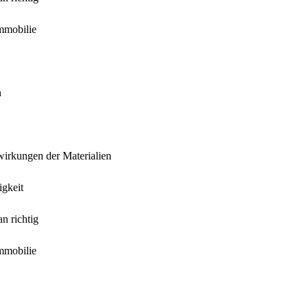
Immobilie
n
irkungen der Materialien
igkeit
n richtig
Immobilie