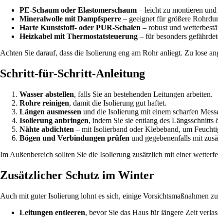
PE-Schaum oder Elastomerschaum
– leicht zu montieren und 
Mineralwolle mit Dampfsperre
– geeignet für größere Rohrdu
Harte Kunststoff- oder PUR-Schalen
– robust und wetterbestä
Heizkabel mit Thermostatsteuerung
– für besonders gefährdete
Achten Sie darauf, dass die Isolierung eng am Rohr anliegt. Zu lose an
Schritt-für-Schritt-Anleitung
Wasser abstellen
, falls Sie an bestehenden Leitungen arbeiten.
Rohre reinigen
, damit die Isolierung gut haftet.
Längen ausmessen
und die Isolierung mit einem scharfen Mess
Isolierung anbringen
, indem Sie sie entlang des Längsschnitts
Nähte abdichten
– mit Isolierband oder Klebeband, um Feuchtigk
Bögen und Verbindungen prüfen
und gegebenenfalls mit zusä
Im Außenbereich sollten Sie die Isolierung zusätzlich mit einer wetter
Zusätzlicher Schutz im Winter
Auch mit guter Isolierung lohnt es sich, einige Vorsichtsmaßnahmen zu
Leitungen entleeren
, bevor Sie das Haus für längere Zeit verlas