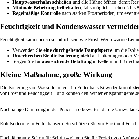
Hauptwasserhahn schließen
und alle Hähne öffnen, damit Res
Minimale Beheizung beibehalten
, falls möglich – schon 5 bi
Regelmäßige Kontrolle
nach starken Frostperioden, um eventue
Feuchtigkeit und Kondenswasser vermeide
Feuchtigkeit kann ebenso schädlich sein wie Frost. Wenn warme Leitun
Verwenden Sie
eine durchgehende Dampfsperre
um die Isolie
Unterbrechen Sie die Isolierung nicht
an Halterungen oder Ver
Sorgen Sie für
ausreichende Belüftung
in Kellern und Kriechr
Kleine Maßnahme, große Wirkung
Die Isolierung von Wasserleitungen im Ferienhaus ist weder komplizier
vor Frost und Feuchtigkeit – und können den Winter entspannt genieße
Nachhaltige Dämmung in der Praxis – so bewertest du die Umweltausw
Rohrisolierung in Ferienhäusern: So schützen Sie vor Frost und Feucht
Dachdämmung Schritt für Schritt – planen Sie Ihr Projekt von Anfang a