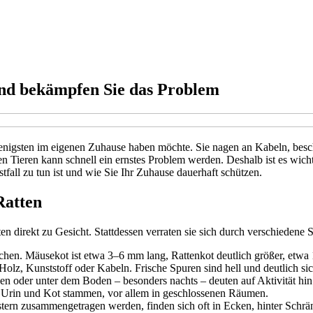
nd bekämpfen Sie das Problem
nigsten im eigenen Zuhause haben möchte. Sie nagen an Kabeln, bes
n Tieren kann schnell ein ernstes Problem werden. Deshalb ist es wich
fall zu tun ist und wie Sie Ihr Zuhause dauerhaft schützen.
Ratten
 direkt zu Gesicht. Stattdessen verraten sie sich durch verschiedene 
ichen. Mäusekot ist etwa 3–6 mm lang, Rattenkot deutlich größer, etw
olz, Kunststoff oder Kabeln. Frische Spuren sind hell und deutlich sic
n oder unter dem Boden – besonders nachts – deuten auf Aktivität hin
Urin und Kot stammen, vor allem in geschlossenen Räumen.
stern zusammengetragen werden, finden sich oft in Ecken, hinter Sch