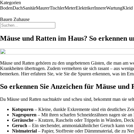
Kategorien
Boden
Dach
Sanitär
Maurer
Tischler
Meter
Elektriker
Innere
Wartung
Kleid
Bauen Zuhause
Mäuse und Ratten im Haus? So erkennen u
Mäuse und Ratten gehören zu den ungebetenen Gästen, die man am we
Krankheiten übertragen. Zudem vermehren sie sich rasant – aus wenige
bemerken. Hier erfahren Sie, wie Sie die Spuren erkennen, was im Ernst
So erkennen Sie Anzeichen für Mäuse und 
Da Mäuse und Ratten nachtaktiv und scheu sind, bekommt man sie selten
Kotspuren
– Kleine, dunkle Exkremente sind ein deutliches Ze
Nagespuren
– Mit ihren scharfen Schneidezähnen nagen sie an H
Geräusche
– Kratzen, Rascheln oder Trippeln in Wänden, Decke
Geruch
– Ein stechender, ammoniakähnlicher Geruch kann von 
Nistmaterial
– Papier, Stoffreste oder Dämmmaterial, die zu Ne