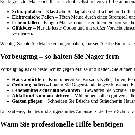
Ein begrenzter Mäusebefall lässt sich oft selbst in den Griff bekomm
Schnappfallen
– Klassische Schlagfallen sind schnell und effe
Elektronische Fallen
– Töten Mäuse durch einen Stromstoß und
Lebendfallen
– Fangen Mäuse, ohne sie zu töten. Setzen Sie die
Giftköder
– Nur als letzte Option und mit großer Vorsicht eins
vermeiden.
Wichtig: Sobald Sie Mäuse gefangen haben, müssen Sie die Eintrittsste
Vorbeugung – so halten Sie Nager fern
Vorbeugung ist der beste Schutz gegen Mäuse und Ratten. Sie suchen
Haus abdichten
– Kontrollieren Sie Fassade, Keller, Türen, Fe
Ordnung halten
– Lagern Sie Gegenstände in geschlossenen K
Lebensmittel sicher aufbewahren
– Bewahren Sie Vorräte, Tier
Abfall und Kompost sichern
– Mülltonnen sollten gut verschl
Garten pflegen
– Schneiden Sie Büsche und Sträucher in Hausnä
Ein sauberes, dichtes und aufgeräumtes Zuhause ist der beste Schutz 
Wann Sie professionelle Hilfe benötigen