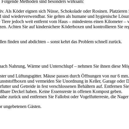
en. Folgende Methoden sind besonders wirksam:
ktiv. Als Köder eignen sich Nüsse, Schokolade oder Rosinen. Platzieren
 sind wiederverwendbar. Sie gelten als humane und hygienische Lösu
 Tiere jedoch weit entfernt vom Haus – mindestens einen Kilometer – 
etzen. Achten Sie auf kindersichere Köderboxen und kontrollieren Sie 
llen finden und abdichten – sonst kehrt das Problem schnell zurück.
 nach Nahrung, Wärme und Unterschlupf – nehmen Sie ihnen diese Mög
nster und Lüftungsgitter. Mäuse passen durch Öffnungen von nur 6 mm. D
unststoffboxen und vermeiden Sie Unordnung in Keller, Garage oder 
futter und Getreide in fest verschlossenen Behältern auf. Entfernen S
ießbare Deckel haben. Keine Essensreste in offenen Kompost geben.
he zurück und entfernen Sie Fallobst oder Vogelfutterreste, die Nager
vor ungebetenen Gästen.