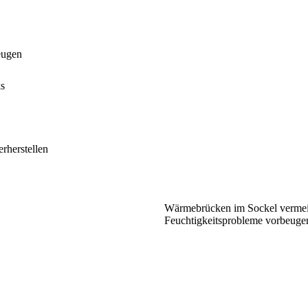
eugen
ks
rherstellen
Wärmebrücken im Sockel verme
Feuchtigkeitsprobleme vorbeuge