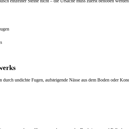
tausch einzelner Steine nicht – die Ursache muss zuerst behoben werden
eugen
ks
werks
nn durch undichte Fugen, aufsteigende Nässe aus dem Boden oder Konde