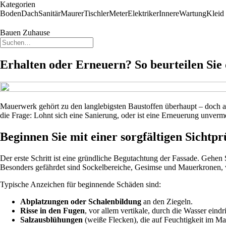
Kategorien
Boden
Dach
Sanitär
Maurer
Tischler
Meter
Elektriker
Innere
Wartung
Kleid
Bauen Zuhause
Erhalten oder Erneuern? So beurteilen Si
Mauerwerk gehört zu den langlebigsten Baustoffen überhaupt – doch auc
die Frage: Lohnt sich eine Sanierung, oder ist eine Erneuerung unverm
Beginnen Sie mit einer sorgfältigen Sichtp
Der erste Schritt ist eine gründliche Begutachtung der Fassade. Gehen
Besonders gefährdet sind Sockelbereiche, Gesimse und Mauerkronen, 
Typische Anzeichen für beginnende Schäden sind:
Abplatzungen oder Schalenbildung
an den Ziegeln.
Risse in den Fugen
, vor allem vertikale, durch die Wasser eind
Salzausblühungen
(weiße Flecken), die auf Feuchtigkeit im M