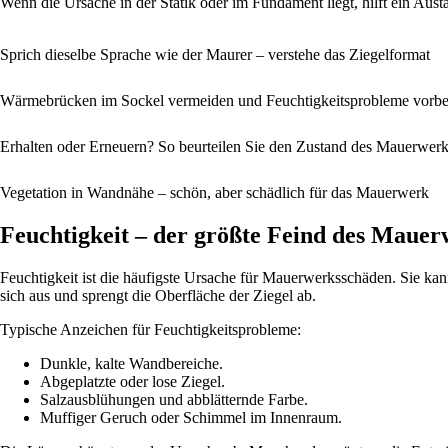
Wenn die Ursache in der Statik oder im Fundament liegt, hilft ein Aus
Sprich dieselbe Sprache wie der Maurer – verstehe das Ziegelformat
Wärmebrücken im Sockel vermeiden und Feuchtigkeitsprobleme vorb
Erhalten oder Erneuern? So beurteilen Sie den Zustand des Mauerwer
Vegetation in Wandnähe – schön, aber schädlich für das Mauerwerk
Feuchtigkeit – der größte Feind des Mauer
Feuchtigkeit ist die häufigste Ursache für Mauerwerksschäden. Sie ka
sich aus und sprengt die Oberfläche der Ziegel ab.
Typische Anzeichen für Feuchtigkeitsprobleme:
Dunkle, kalte Wandbereiche.
Abgeplatzte oder lose Ziegel.
Salzausblühungen und abblätternde Farbe.
Muffiger Geruch oder Schimmel im Innenraum.