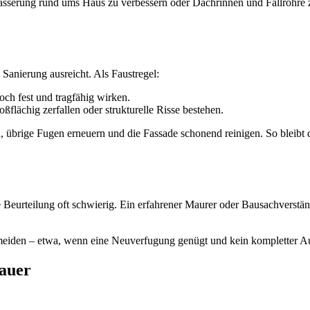
serung rund ums Haus zu verbessern oder Dachrinnen und Fallrohre zu
 Sanierung ausreicht. Als Faustregel:
och fest und tragfähig wirken.
oßflächig zerfallen oder strukturelle Risse bestehen.
en, übrige Fugen erneuern und die Fassade schonend reinigen. So bleibt
 Beurteilung oft schwierig. Ein erfahrener Maurer oder Bausachverstän
eiden – etwa, wenn eine Neuverfugung genügt und kein kompletter Aus
dauer